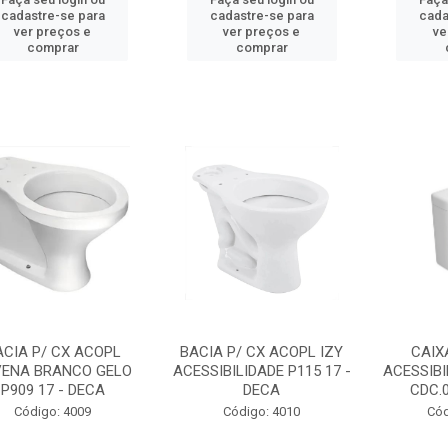
cadastre-se para
cadastre-se para
cada
ver preços e
ver preços e
ve
comprar
comprar
ACIA P/ CX ACOPL
BACIA P/ CX ACOPL IZY
CAIX
ENA BRANCO GELO
ACESSIBILIDADE P115 17 -
ACESSIBI
P909 17 - DECA
DECA
CDC.
Código: 4009
Código: 4010
Cód