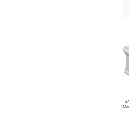
B
RAV