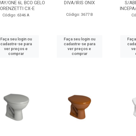
AY/ONE 6L BCO GELO
DIVA/IRIS ONIX
S/AB
ORENZETTI CX-E
INCEPA/
Código: 3677 B
Código: 6346 A
Có
Faça seu login ou
Faça seu login ou
Faça
cadastre-se para
cadastre-se para
cada
ver preços e
ver preços e
ve
comprar
comprar