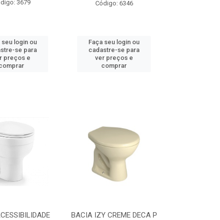
digo: 3679
Código: 6346
 seu login ou
Faça seu login ou
stre-se para
cadastre-se para
r preços e
ver preços e
comprar
comprar
CESSIBILIDADE
BACIA IZY CREME DECA P