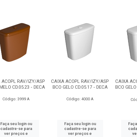
 ACOPL RAV/IZY/ASP
CAIXA ACOPL RAV/IZY/ASP
CAIXA AC
ELO CD.05.23 - DECA
BCO GELO CD.05.17 - DECA
BCO GELO 
Código: 3999 A
Código: 4000 A
Cód
Faça seu login ou
Faça seu login ou
Faça
cadastre-se para
cadastre-se para
cada
ver preços e
ver preços e
ve