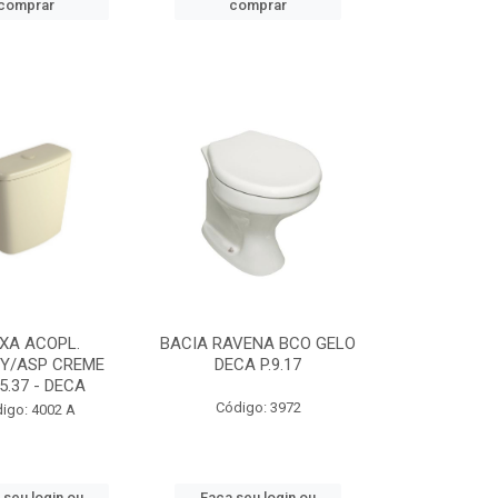
comprar
comprar
XA ACOPL.
BACIA RAVENA BCO GELO
ZY/ASP CREME
DECA P.9.17
5.37 - DECA
Código: 3972
igo: 4002 A
 seu login ou
Faça seu login ou