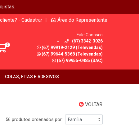
jistas.
|
cliente? - Cadastrar
Área do Representante
Fale Conosco
(67) 3342-3026
0
(67) 99919-2129 (Televendas)
(67) 99644-5368 (Televendas)
(67) 99955-0485 (SAC)
COLAS, FITAS E ADESIVOS
VOLTAR
56 produtos ordenados por: