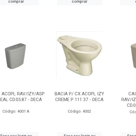
comprar
comprar
 ACOPL RAV/IZY/ASP
BACIA P/ CX ACOPL IZY
CAI
EAL CD.05.87 - DECA
CREME P 111 37 - DECA
RAV/I
CD.0
Código: 4001 A
Código: 4002
Cód
Faça seu login ou
Faça seu login ou
Faça