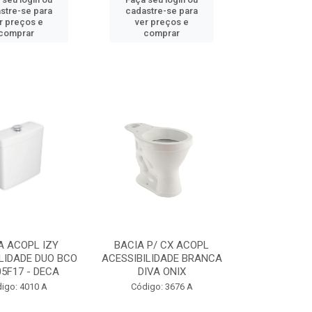
stre-se para
cadastre-se para
r preços e
ver preços e
comprar
comprar
A ACOPL IZY
BACIA P/ CX ACOPL
LIDADE DUO BCO
ACESSIBILIDADE BRANCA
05F17 - DECA
DIVA ONIX
igo: 4010 A
Código: 3676 A