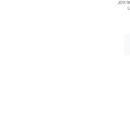
JOY/W
L