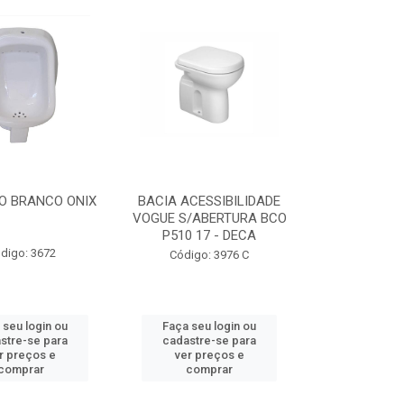
O BRANCO ONIX
BACIA ACESSIBILIDADE
VOGUE S/ABERTURA BCO
P510 17 - DECA
digo: 3672
Código: 3976 C
 seu login ou
Faça seu login ou
stre-se para
cadastre-se para
r preços e
ver preços e
comprar
comprar