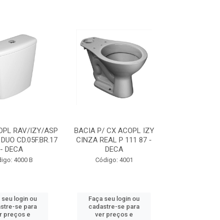
OPL RAV/IZY/ASP
BACIA P/ CX ACOPL IZY
DUO CD.05F.BR.17
CINZA REAL P 111 87 -
- DECA
DECA
igo: 4000 B
Código: 4001
 seu login ou
Faça seu login ou
stre-se para
cadastre-se para
r preços e
ver preços e