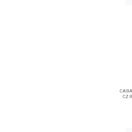
CAIXA
CZ R