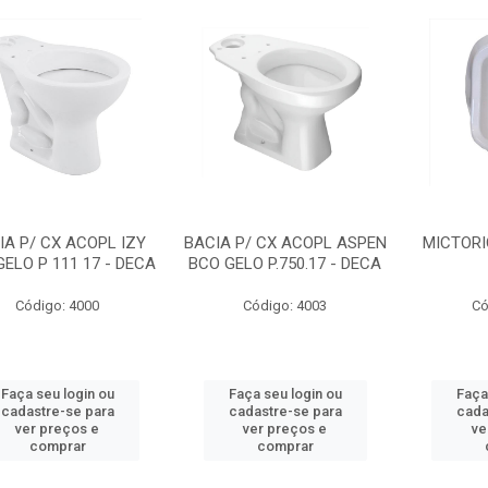
IA P/ CX ACOPL IZY
BACIA P/ CX ACOPL ASPEN
MICTORI
ELO P 111 17 - DECA
BCO GELO P.750.17 - DECA
Código: 4000
Código: 4003
Có
Faça seu login ou
Faça seu login ou
Faça
cadastre-se para
cadastre-se para
cada
ver preços e
ver preços e
ve
comprar
comprar