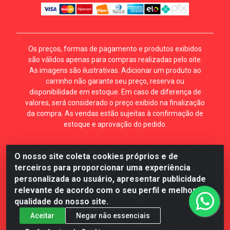
Os preços, formas de pagamento e produtos exibidos
são válidos apenas para compras realizadas pelo site.
As imagens são ilustrativas. Adicionar um produto ao
carrinho não garante seu preço, reserva ou
disponibilidade em estoque. Em caso de diferença de
valores, será considerado o preço exibido na finalização
da compra. As vendas estão sujeitas à confirmação de
estoque e aprovação do pedido.
O nosso site coleta cookies próprios e de
Mécari Distribuidora - Av. Gury Marques, 5164. Jd Centro
terceiros para proporcionar uma experiência
Oeste. Campo Grande MS. CEP 79072-000. CNPJ
personalizada ao usuário, apresentar publicidade
70.357.959/0001-64
relevante de acordo com o seu perfil e melhorar a
qualidade do nosso site.
Aceitar
Negar não essenciais