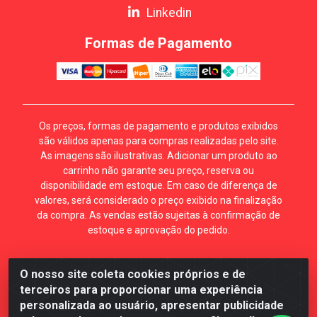
Linkedin
Formas de Pagamento
Os preços, formas de pagamento e produtos exibidos
são válidos apenas para compras realizadas pelo site.
As imagens são ilustrativas. Adicionar um produto ao
carrinho não garante seu preço, reserva ou
disponibilidade em estoque. Em caso de diferença de
valores, será considerado o preço exibido na finalização
da compra. As vendas estão sujeitas à confirmação de
estoque e aprovação do pedido.
O nosso site coleta cookies próprios e de
Mécari Distribuidora - Av. Gury Marques, 5164. Jd Centro
terceiros para proporcionar uma experiência
Oeste. Campo Grande MS. CEP 79072-000. CNPJ
personalizada ao usuário, apresentar publicidade
70.357.959/0001-64