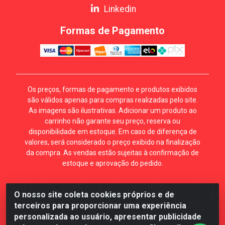
Linkedin
Formas de Pagamento
Os preços, formas de pagamento e produtos exibidos
são válidos apenas para compras realizadas pelo site.
As imagens são ilustrativas. Adicionar um produto ao
carrinho não garante seu preço, reserva ou
disponibilidade em estoque. Em caso de diferença de
valores, será considerado o preço exibido na finalização
da compra. As vendas estão sujeitas à confirmação de
estoque e aprovação do pedido.
O nosso site coleta cookies próprios e de
Mécari Distribuidora - Av. Gury Marques, 5164. Jd Centro
terceiros para proporcionar uma experiência
Oeste. Campo Grande MS. CEP 79072-000. CNPJ
personalizada ao usuário, apresentar publicidade
70.357.959/0001-64