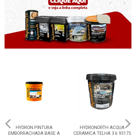
A
HYDRONORTH ACQUA
HYDRONORTH GRANF
E A
CERAMICA TELHA 3.6 93175
PEDRAS MARROCOS 