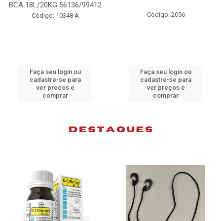
99412
98074
Código: 2056
Código: 10383 B
Faça seu login ou
Faça seu login ou
cadastre-se para
cadastre-se para
ver preços e
ver preços e
comprar
comprar