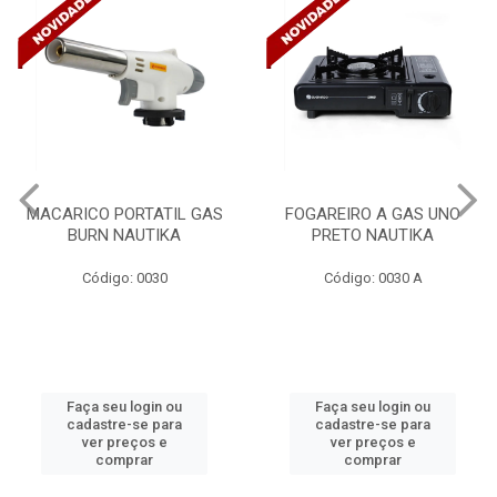
AS
FOGAREIRO A GAS UNO
CANALETA 20X10X2M
PRETO NAUTIKA
C/DIVISORIA C/DUPLA F
TRAMONTINA 57300/..
Código: 0030 A
Código: 4990
Faça seu login ou
Faça seu login ou
cadastre-se para
cadastre-se para
ver preços e
ver preços e
comprar
comprar