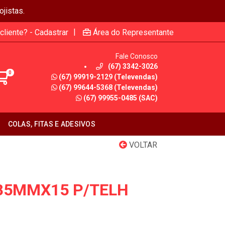
jistas.
|
cliente? - Cadastrar
Área do Representante
Fale Conosco
(67) 3342-3026
0
(67) 99919-2129 (Televendas)
(67) 99644-5368 (Televendas)
(67) 99955-0485 (SAC)
COLAS, FITAS E ADESIVOS
VOLTAR
85MMX15 P/TELH