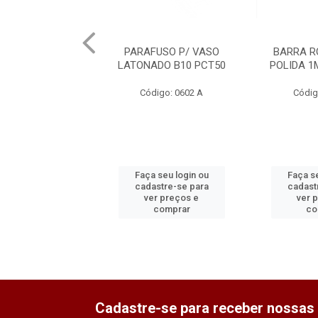
PARAFUSO P/ VASO
BARRA R
LATONADO B10 PCT50
POLIDA 1
Código: 0602 A
Códig
Faça seu login ou
Faça se
cadastre-se para
cadast
ver preços e
ver 
comprar
co
Cadastre-se para receber nossas 