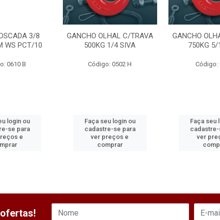
OSCADA 3/8
GANCHO OLHAL C/TRAVA
GANCHO OLHA
M WS PCT/10
500KG 1/4 SIVA
750KG 5/
o: 0610 B
Código: 0502 H
Código: 
u login ou
Faça seu login ou
Faça seu 
re-se para
cadastre-se para
cadastre-
preços e
ver preços e
ver pre
mprar
comprar
comp
ofertas!