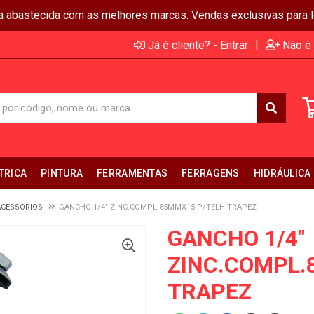
ja abastecida com as melhores marcas. Vendas exclusivas para lo
|
Já é cliente? - Entrar
Não é 
TRICA
PINTURA
FERRAMENTAS
FERRAGENS
HIDRÁULICA
ACESSÓRIOS
GANCHO 1/4" ZINC.COMPL.85MMX15 P/TELH TRAPEZ
GANCHO 1/4"
ZINC.COMPL.
TRAPEZ