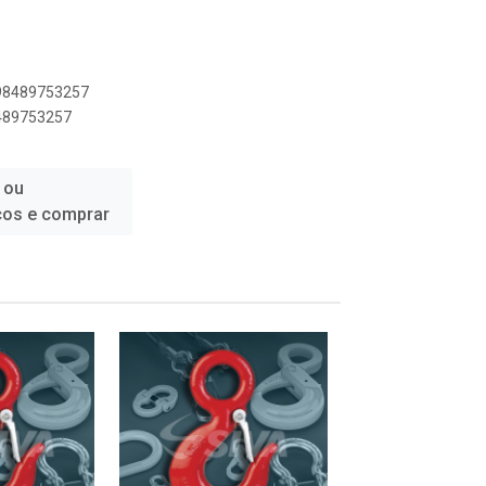
898489753257
8489753257
 ou
ços e comprar