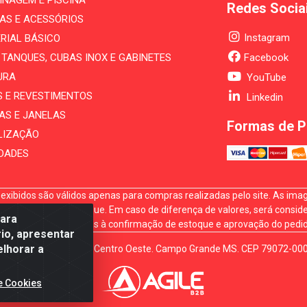
INAGEM E PISCINA
Redes Socia
AS E ACESSÓRIOS
Instagram
RIAL BÁSICO
, TANQUES, CUBAS INOX E GABINETES
Facebook
URA
YouTube
S E REVESTIMENTOS
Linkedin
AS E JANELAS
Formas de 
LIZAÇÃO
IDADES
xibidos são válidos apenas para compras realizadas pelo site. As image
sponibilidade em estoque. Em caso de diferença de valores, será conside
para
s vendas estão sujeitas à confirmação de estoque e aprovação do pedid
io, apresentar
elhorar a
. Gury Marques, 5164. Jd Centro Oeste. Campo Grande MS. CEP 79072-00
e Cookies