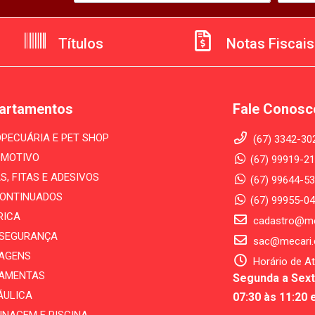
Títulos
Notas Fiscais
artamentos
Fale Conosc
PECUÁRIA E PET SHOP
(67) 3342-30
MOTIVO
(67) 99919-21
S, FITAS E ADESIVOS
(67) 99644-53
ONTINUADOS
(67) 99955-0
RICA
cadastro@me
- SEGURANÇA
sac@mecari.
AGENS
Horário de A
AMENTAS
Segunda a Sext
ÁULICA
07:30 às 11:20 