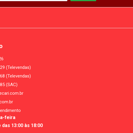
o
26
29 (Televendas)
68 (Televendas)
485 (SAC)
cari.com.br
com.br
tendimento
a-feira
e das 13:00 às 18:00