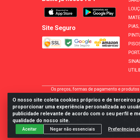
JARD
LOUÇ
MATE
PIAS
Site Seguro
PINT
PISO
PORT
SINA
UTIL
Os preços, formas de pagamento e produtos e
carrinho não garante seu preço, reserva ou di
O nosso site coleta cookies próprios e de terceiros 
A
proporcionar uma experiência personalizada ao usuár
publicidade relevante de acordo com o seu perfil e m
Mécari Distribuidora - Av
qualidade do nosso site.
Aceitar
Negar não essenciais
Preferências d