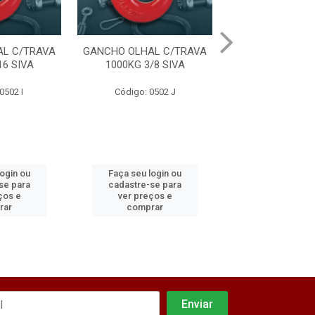
L C/TRAVA
GANCHO OLHAL C/TRAVA
GANCHO OLHAL 
16 SIVA
1000KG 3/8 SIVA
2000KG 1/2 
0502 I
Código: 0502 J
Código: 050
login ou
Faça seu login ou
Faça seu log
se para
cadastre-se para
cadastre-se 
ços e
ver preços e
ver preços
rar
comprar
comprar