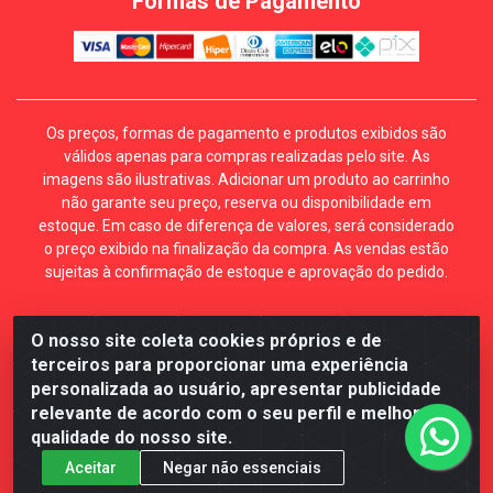
Formas de Pagamento
Os preços, formas de pagamento e produtos exibidos são
válidos apenas para compras realizadas pelo site. As
imagens são ilustrativas. Adicionar um produto ao carrinho
não garante seu preço, reserva ou disponibilidade em
estoque. Em caso de diferença de valores, será considerado
o preço exibido na finalização da compra. As vendas estão
sujeitas à confirmação de estoque e aprovação do pedido.
O nosso site coleta cookies próprios e de
Mécari Distribuidora - Av. Gury Marques, 5164. Jd Centro
terceiros para proporcionar uma experiência
Oeste. Campo Grande MS. CEP 79072-000. CNPJ
personalizada ao usuário, apresentar publicidade
70.357.959/0001-64
relevante de acordo com o seu perfil e melhorar a
qualidade do nosso site.
Aceitar
Negar não essenciais