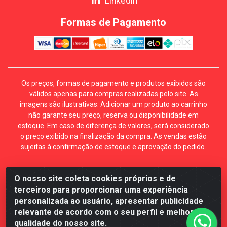
Linkedin
Formas de Pagamento
Os preços, formas de pagamento e produtos exibidos são
válidos apenas para compras realizadas pelo site. As
imagens são ilustrativas. Adicionar um produto ao carrinho
não garante seu preço, reserva ou disponibilidade em
estoque. Em caso de diferença de valores, será considerado
o preço exibido na finalização da compra. As vendas estão
sujeitas à confirmação de estoque e aprovação do pedido.
O nosso site coleta cookies próprios e de
Mécari Distribuidora - Av. Gury Marques, 5164. Jd Centro
terceiros para proporcionar uma experiência
Oeste. Campo Grande MS. CEP 79072-000. CNPJ
personalizada ao usuário, apresentar publicidade
70.357.959/0001-64
relevante de acordo com o seu perfil e melhorar a
qualidade do nosso site.