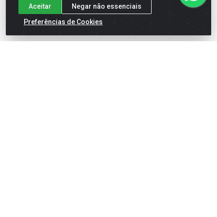
Aceitar
Negar não essenciais
Preferências de Cookies
DISJUNTOR ELGIN DIN
DISJUNTOR ELGIN DIN
UNIPOLAR 1X20A 1020
UNIPOLAR 1X25A 1025
Código: 3385 B
Código: 3385 C
Faça seu login ou
Faça seu login ou
cadastre-se para
cadastre-se para