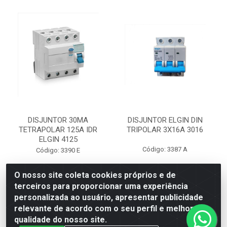
DISJUNTOR 30MA
DISJUNTOR ELGIN DIN
TETRAPOLAR 125A IDR
TRIPOLAR 3X16A 3016
ELGIN 4125
Código: 3387 A
Código: 3390 E
O nosso site coleta cookies próprios e de
terceiros para proporcionar uma experiência
Faça seu login ou
Faça seu login ou
personalizada ao usuário, apresentar publicidade
cadastre-se para
cadastre-se para
ver preços e
ver preços e
relevante de acordo com o seu perfil e melhorar a
comprar
comprar
qualidade do nosso site.