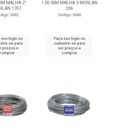
50M MALHA 2"
1.50 50M MALHA 3 MORLAN
RLAN 1707
236
digo: 5032
Código: 5040
 seu login ou
Faça seu login ou
stre-se para
cadastre-se para
r preços e
ver preços e
comprar
comprar