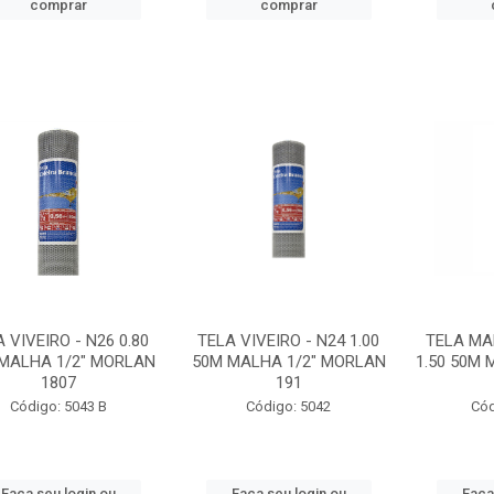
comprar
comprar
 VIVEIRO - N26 0.80
TELA VIVEIRO - N24 1.00
TELA MA
MALHA 1/2" MORLAN
50M MALHA 1/2" MORLAN
1.50 50M
1807
191
Código: 5043 B
Código: 5042
Cód
Faça seu login ou
Faça seu login ou
Faça