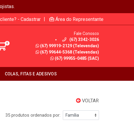
jistas.
|
cliente? - Cadastrar
Área do Representante
Fale Conosco
(67) 3342-3026
0
(67) 99919-2129 (Televendas)
(67) 99644-5368 (Televendas)
(67) 99955-0485 (SAC)
COLAS, FITAS E ADESIVOS
VOLTAR
35 produtos ordenados por: