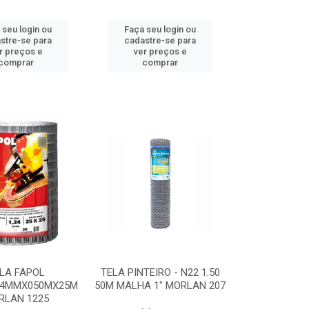
 seu login ou
Faça seu login ou
stre-se para
cadastre-se para
r preços e
ver preços e
comprar
comprar
LA FAPOL
TELA PINTEIRO - N22 1.50
24MMX050MX25M
50M MALHA 1" MORLAN 207
RLAN 1225