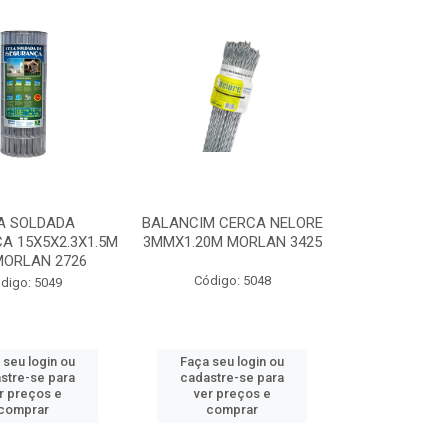
A SOLDADA
BALANCIM CERCA NELORE
A 15X5X2.3X1.5M
3MMX1.20M MORLAN 3425
MORLAN 2726
Código: 5048
digo: 5049
 seu login ou
Faça seu login ou
stre-se para
cadastre-se para
r preços e
ver preços e
comprar
comprar