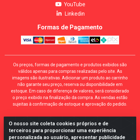
YouTube
Linkedin
Formas de Pagamento
Os preços, formas de pagamento e produtos exibidos são
válidos apenas para compras realizadas pelo site. As
imagens são ilustrativas. Adicionar um produto ao carrinho
não garante seu preço, reserva ou disponibilidade em
estoque. Em caso de diferença de valores, será considerado
o preço exibido na finalização da compra. As vendas estão
sujeitas à confirmação de estoque e aprovação do pedido.
O nosso site coleta cookies próprios e de
Mécari Distribuidora - Av. Gury Marques, 5164. Jd Centro
terceiros para proporcionar uma experiência
Oeste. Campo Grande MS. CEP 79072-000. CNPJ
personalizada ao usuário, apresentar publicidade