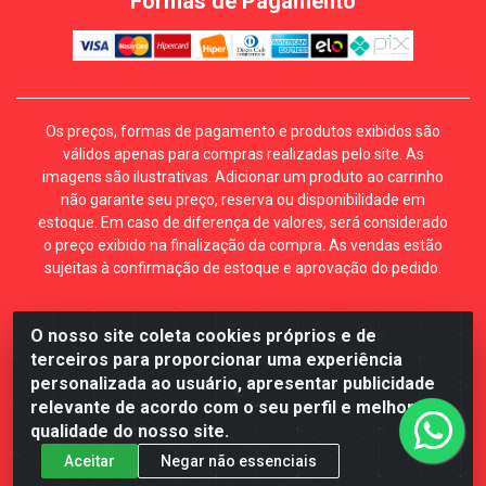
Formas de Pagamento
Os preços, formas de pagamento e produtos exibidos são
válidos apenas para compras realizadas pelo site. As
imagens são ilustrativas. Adicionar um produto ao carrinho
não garante seu preço, reserva ou disponibilidade em
estoque. Em caso de diferença de valores, será considerado
o preço exibido na finalização da compra. As vendas estão
sujeitas à confirmação de estoque e aprovação do pedido.
O nosso site coleta cookies próprios e de
Mécari Distribuidora - Av. Gury Marques, 5164. Jd Centro
terceiros para proporcionar uma experiência
Oeste. Campo Grande MS. CEP 79072-000. CNPJ
personalizada ao usuário, apresentar publicidade
70.357.959/0001-64
relevante de acordo com o seu perfil e melhorar a
qualidade do nosso site.
Aceitar
Negar não essenciais