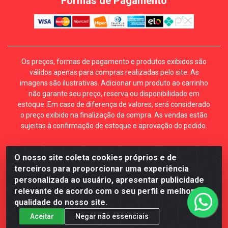
Formas de Pagamento
Os preços, formas de pagamento e produtos exibidos são
válidos apenas para compras realizadas pelo site. As
imagens são ilustrativas. Adicionar um produto ao carrinho
não garante seu preço, reserva ou disponibilidade em
estoque. Em caso de diferença de valores, será considerado
o preço exibido na finalização da compra. As vendas estão
sujeitas à confirmação de estoque e aprovação do pedido.
O nosso site coleta cookies próprios e de
Mécari Distribuidora - Av. Gury Marques, 5164. Jd Centro
terceiros para proporcionar uma experiência
Oeste. Campo Grande MS. CEP 79072-000. CNPJ
personalizada ao usuário, apresentar publicidade
70.357.959/0001-64
relevante de acordo com o seu perfil e melhorar a
qualidade do nosso site.
Aceitar
Negar não essenciais