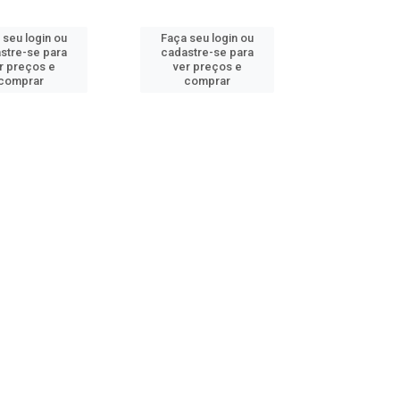
 seu login ou
Faça seu login ou
stre-se para
cadastre-se para
r preços e
ver preços e
comprar
comprar