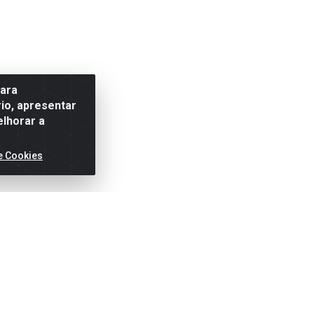
para
io, apresentar
elhorar a
e Cookies