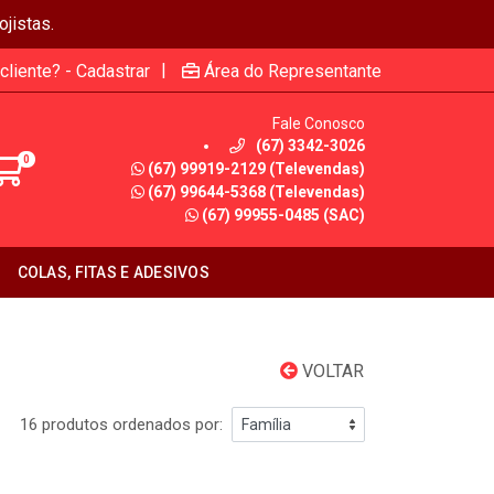
jistas.
|
cliente? - Cadastrar
Área do Representante
Fale Conosco
(67) 3342-3026
0
(67) 99919-2129 (Televendas)
(67) 99644-5368 (Televendas)
(67) 99955-0485 (SAC)
COLAS, FITAS E ADESIVOS
VOLTAR
16 produtos ordenados por: