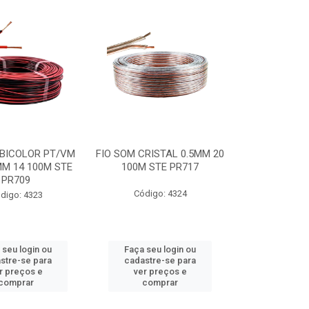
 BICOLOR PT/VM
FIO SOM CRISTAL 0.5MM 20
MM 14 100M STE
100M STE PR717
PR709
Código: 4324
digo: 4323
 seu login ou
Faça seu login ou
stre-se para
cadastre-se para
r preços e
ver preços e
comprar
comprar