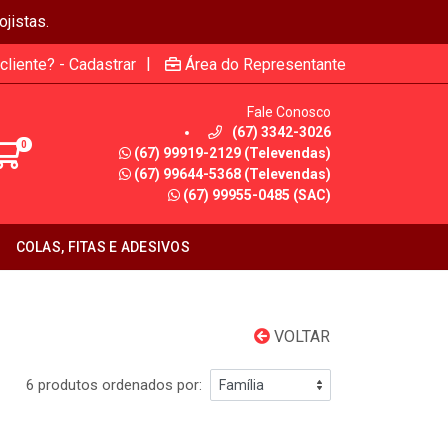
jistas.
|
cliente? - Cadastrar
Área do Representante
Fale Conosco
(67) 3342-3026
0
(67) 99919-2129 (Televendas)
(67) 99644-5368 (Televendas)
(67) 99955-0485 (SAC)
COLAS, FITAS E ADESIVOS
VOLTAR
6 produtos ordenados por: