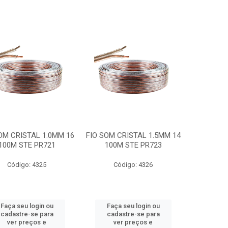
OM CRISTAL 1.0MM 16
FIO SOM CRISTAL 1.5MM 14
100M STE PR721
100M STE PR723
Código: 4325
Código: 4326
Faça seu login ou
Faça seu login ou
cadastre-se para
cadastre-se para
ver preços e
ver preços e