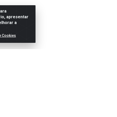
para
io, apresentar
elhorar a
e Cookies