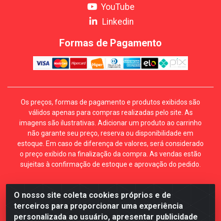
YouTube
Linkedin
Formas de Pagamento
Os preços, formas de pagamento e produtos exibidos são
válidos apenas para compras realizadas pelo site. As
imagens são ilustrativas. Adicionar um produto ao carrinho
não garante seu preço, reserva ou disponibilidade em
estoque. Em caso de diferença de valores, será considerado
o preço exibido na finalização da compra. As vendas estão
sujeitas à confirmação de estoque e aprovação do pedido.
O nosso site coleta cookies próprios e de
Mécari Distribuidora - Av. Gury Marques, 5164. Jd Centro
terceiros para proporcionar uma experiência
Oeste. Campo Grande MS. CEP 79072-000. CNPJ
personalizada ao usuário, apresentar publicidade