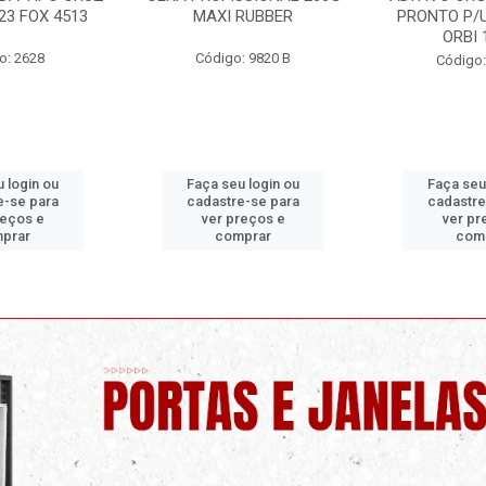
RUBBER
PRONTO P/USO 1 LITRO
ORBI
ORBI 19960
: 9820 B
Código:
Código: 9730 C
 login ou
Faça seu login ou
Faça seu
e-se para
cadastre-se para
cadastre
reços e
ver preços e
ver pr
prar
comprar
com