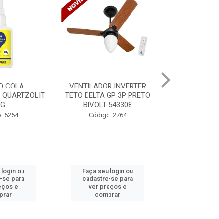
R INVERTER
VENTILADOR INVERTER
TINTA SPRAY
GP 3P PRETO
TETO DELTA GP 3P PRETO
VERNIZ BR 
 543308
BIVOLT 543302
MUND
: 2764
Código: 2765
Código:
 login ou
Faça seu login ou
Faça seu 
-se para
cadastre-se para
cadastre
eços e
ver preços e
ver pr
prar
comprar
comp