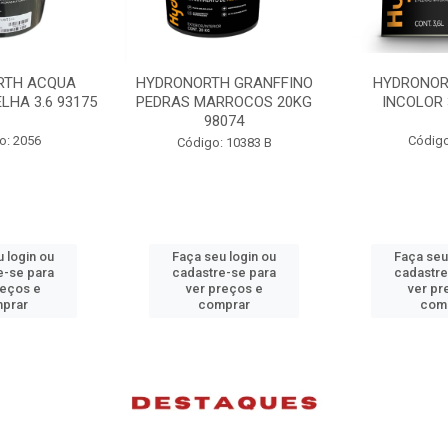
H GRANFFINO
HYDRONORTH ACQUA
HYDRONORTH
RROCOS 20KG
INCOLOR 3.6 93194
INCOLOR 
074
Código: 2052
Código
 10383 B
 login ou
Faça seu login ou
Faça seu
e-se para
cadastre-se para
cadastre
reços e
ver preços e
ver pr
prar
comprar
com