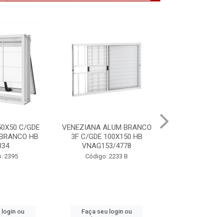
ALUM BRANCO
PORTA LAMINADA BRANCA
VITRO ALU
100X150 HB
85X215 DIR MIX HB P7134
S/GDE 100X
3/4778
P64
Código: 2391
 2233 B
Código:
 login ou
Faça seu login ou
Faça seu 