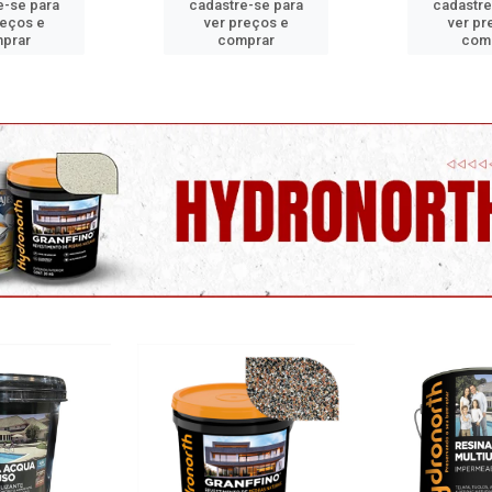
e-se para
cadastre-se para
cadastre
reços e
ver preços e
ver pr
prar
comprar
com