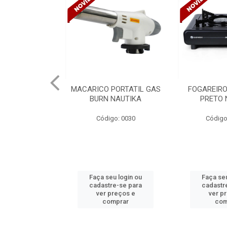
PORTATIL GAS
FOGAREIRO A GAS UNO
CANALETA
NAUTIKA
PRETO NAUTIKA
C/DIVISORIA
TRAMONTIN
o: 0030
Código: 0030 A
Códig
u login ou
Faça seu login ou
Faça seu
e-se para
cadastre-se para
cadastr
reços e
ver preços e
ver p
mprar
comprar
com