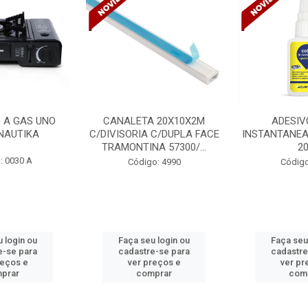
 20X10X2M
ADESIVO COLA
VENTILADO
 C/DUPLA FACE
INSTANTANEA QUARTZOLIT
TETO DELTA 
A 57300/...
20G
BIVOLT
o: 4990
Código: 5254
Código
 login ou
Faça seu login ou
Faça seu
e-se para
cadastre-se para
cadastre
reços e
ver preços e
ver pr
prar
comprar
com