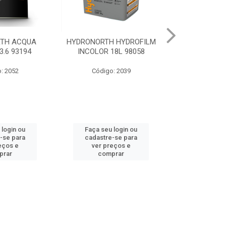
 HYDROFILM
HYDRONORTH ACR STAND
HYDRONORTH 
18L 98058
RENDE BCO GELO 3.6 8341
0.900 
: 2039
Código: 10219
Código
 login ou
Faça seu login ou
Faça seu 
-se para
cadastre-se para
cadastre
eços e
ver preços e
ver pr
prar
comprar
comp