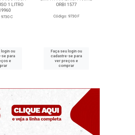
 1577
ORBI 246
50ML ORB
 9730 F
Código: 9730 E
Código:
 login ou
Faça seu login ou
Faça seu 
-se para
cadastre-se para
cadastre
eços e
ver preços e
ver pr
prar
comprar
comp