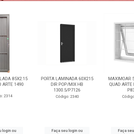
NADA 60X215
MAXIMOAR 50X50 C/GDE
VENEZIANA 
P/MIX HB
QUAD ARTE BRANCO HB
3F C/GDE 
5/P7126
P8334
VNAG15
o: 2340
Código: 2395
Código:
 login ou
Faça seu login ou
Faça seu