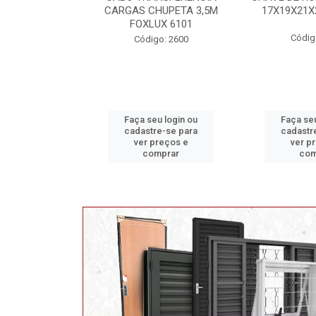
HUPETA 3,5M
17X19X21X23 FOX 4513
MAXI 
UX 6101
Código: 2628
Código
o: 2600
u login ou
Faça seu login ou
Faça seu
e-se para
cadastre-se para
cadastr
reços e
ver preços e
ver p
mprar
comprar
com