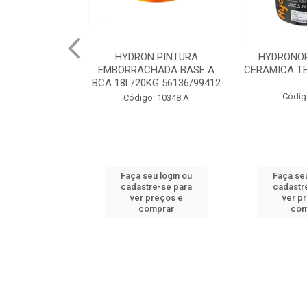
 PINTURA
HYDRONORTH ACQUA
HYDRONORT
HADA BASE A
CERAMICA TELHA 3.6 93175
PEDRAS MA
G 56136/99412
98
Código: 2056
: 10348 A
Código:
u login ou
Faça seu login ou
Faça seu
e-se para
cadastre-se para
cadastr
reços e
ver preços e
ver p
mprar
comprar
com