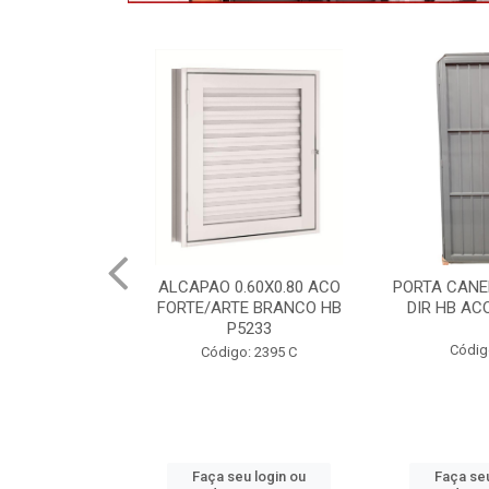
.60X0.80 ACO
PORTA CANELADA 85X2.15
PORTA LAMI
E BRANCO HB
DIR HB ACO ARTE 1490
DIR PO
5233
1300.
Código: 2314
: 2395 C
Códig
u login ou
Faça seu login ou
Faça seu