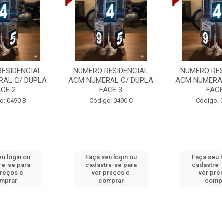
RESIDENCIAL
NUMERO RESIDENCIAL
NUMERO RES
RAL C/ DUPLA
ACM NUMERAL C/ DUPLA
ACM NUMERAL
ACE 2
FACE 3
FACE
o: 0490 B
Código: 0490 C
Código: 
u login ou
Faça seu login ou
Faça seu 
re-se para
cadastre-se para
cadastre-
preços e
ver preços e
ver pre
mprar
comprar
comp