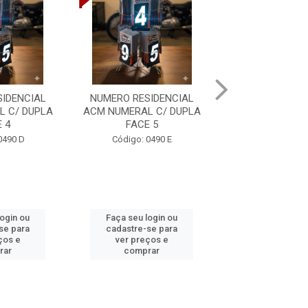
IDENCIAL
NUMERO RESIDENCIAL
NUMERO RESID
 C/ DUPLA
ACM NUMERAL C/ DUPLA
ACM NUMERAL C
 4
FACE 5
FACE 6
0490 D
Código: 0490 E
Código: 049
login ou
Faça seu login ou
Faça seu log
se para
cadastre-se para
cadastre-se 
ços e
ver preços e
ver preços
rar
comprar
comprar