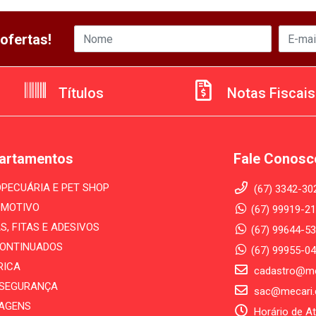
ofertas!
Títulos
Notas Fiscais
artamentos
Fale Conosc
PECUÁRIA E PET SHOP
(67) 3342-30
MOTIVO
(67) 99919-21
S, FITAS E ADESIVOS
(67) 99644-53
ONTINUADOS
(67) 99955-0
RICA
cadastro@me
- SEGURANÇA
sac@mecari.
AGENS
Horário de A