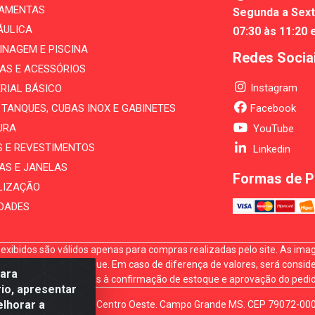
AMENTAS
Segunda a Sext
ÁULICA
07:30 às 11:20 
INAGEM E PISCINA
Redes Socia
AS E ACESSÓRIOS
Instagram
RIAL BÁSICO
, TANQUES, CUBAS INOX E GABINETES
Facebook
URA
YouTube
S E REVESTIMENTOS
Linkedin
AS E JANELAS
Formas de 
LIZAÇÃO
IDADES
xibidos são válidos apenas para compras realizadas pelo site. As image
sponibilidade em estoque. Em caso de diferença de valores, será conside
para
s vendas estão sujeitas à confirmação de estoque e aprovação do pedid
io, apresentar
elhorar a
. Gury Marques, 5164. Jd Centro Oeste. Campo Grande MS. CEP 79072-00