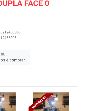
DUPLA FACE 0
896212466306
6212466306
 ou
ços e comprar