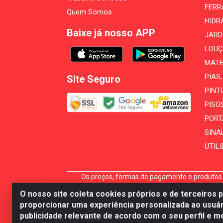
FERR
Quem Somos
HIDR
Baixe já nosso APP
JARD
LOUÇ
MATE
PIAS
Site Seguro
PINT
PISO
PORT
SINA
UTIL
Os preços, formas de pagamento e produtos e
carrinho não garante seu preço, reserva ou di
O nosso site coleta cookies próprios e de terceiros 
A
proporcionar uma experiência personalizada ao usuár
publicidade relevante de acordo com o seu perfil e m
Mécari Distribuidora - Av