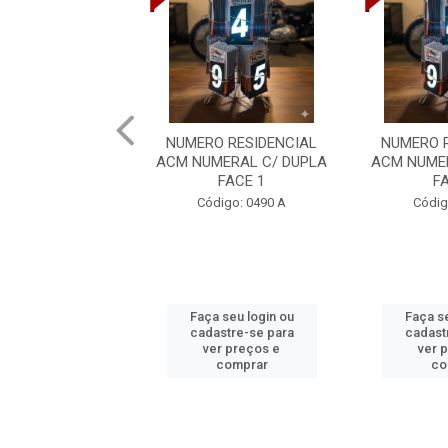
NUMERO RESIDENCIAL
NUMERO 
ACM NUMERAL C/ DUPLA
ACM NUME
FACE 1
F
Código: 0490 A
Códig
Faça seu login ou
Faça se
cadastre-se para
cadast
ver preços e
ver 
comprar
co