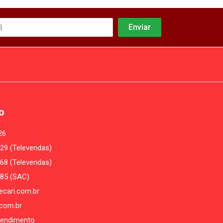
o
26
29 (Televendas)
68 (Televendas)
485 (SAC)
cari.com.br
com.br
tendimento