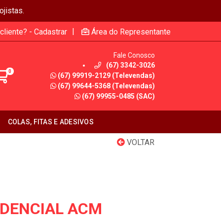
jistas.
|
cliente? - Cadastrar
Área do Representante
Fale Conosco
(67) 3342-3026
0
(67) 99919-2129 (Televendas)
(67) 99644-5368 (Televendas)
(67) 99955-0485 (SAC)
COLAS, FITAS E ADESIVOS
VOLTAR
DENCIAL ACM