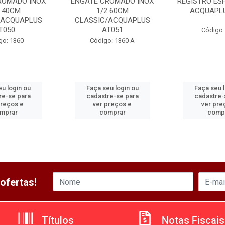
ROMADO INOX
ENGATE CROMADO INOX
REGISTRO ESF
2 40CM
1/2 60CM
ACQUAPLU
/ACQUAPLUS
CLASSIC/ACQUAPLUS
T050
AT051
Código:
go: 1360
Código: 1360 A
u login ou
Faça seu login ou
Faça seu 
re-se para
cadastre-se para
cadastre-
preços e
ver preços e
ver pre
mprar
comprar
comp
ofertas!
Títulos
Notas Fiscais