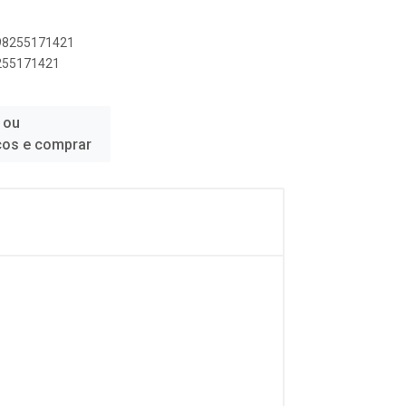
898255171421
8255171421
 ou
ços e comprar