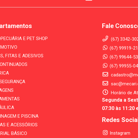
artamentos
Fale Conosc
PECUÁRIA E PET SHOP
(67) 3342-30
MOTIVO
(67) 99919-21
S, FITAS E ADESIVOS
(67) 99644-53
ONTINUADOS
(67) 99955-0
RICA
cadastro@me
- SEGURANÇA
sac@mecari.
AGENS
Horário de A
AMENTAS
Segunda a Sext
ÁULICA
07:30 às 11:20 
INAGEM E PISCINA
Redes Socia
AS E ACESSÓRIOS
Instagram
RIAL BÁSICO