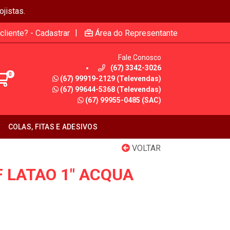
jistas.
|
cliente? - Cadastrar
Área do Representante
Fale Conosco
(67) 3342-3026
0
(67) 99919-2129 (Televendas)
(67) 99644-5368 (Televendas)
(67) 99955-0485 (SAC)
COLAS, FITAS E ADESIVOS
VOLTAR
 LATAO 1" ACQUA