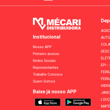
Dep
AGRO
Institucional
AUTO
COLA
Nosso APP
DESC
Primeiro acesso
ELÉT
Redes Sociais
EPI 
Representantes
FERR
Trabalhe Conosco
FERR
Quem Somos
HIDR
Baixe já nosso APP
JARD
LOUÇ
MATE