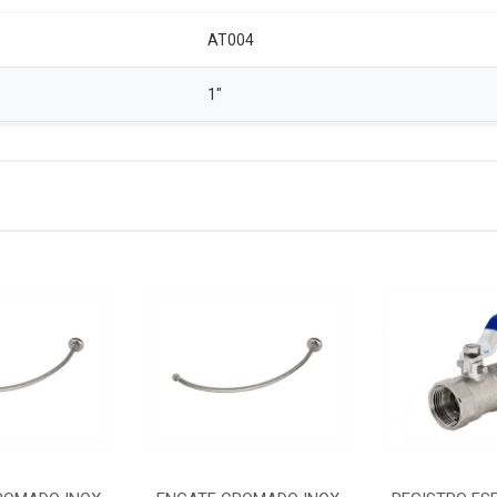
AT004
1"