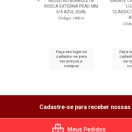
REGISTRO BORBOLETA
ENGATE C
ROSCA EXTERNA PEAD MM
1/
3/4 AZUL DOAL
CLASSIC
A
Código: 1493 H
Códi
Faça seu login ou
Faça se
cadastre-se para
cadast
ver preços e
ver 
comprar
co
Cadastre-se para receber nossas 
Meus Pedidos