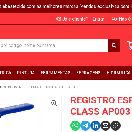
ja abastecida com as melhores marcas. Vendas exclusivas para lo
|
Já é cliente? - Entrar
Não é 
TRICA
PINTURA
FERRAMENTAS
FERRAGENS
HIDRÁULICA
A
REGISTRO ESF LATAO 1" ACQUA CLASS AP003
REGISTRO ESF
CLASS AP003