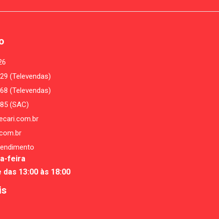
o
26
29 (Televendas)
68 (Televendas)
485 (SAC)
cari.com.br
com.br
tendimento
a-feira
e das 13:00 às 18:00
is