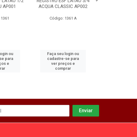
 LATAO 1/2
REGISTRO ESF LATAO 3/4
REGISTRO ESF LA
 AP001
ACQUA CLASSIC AP002
ACQUAPL CLASS
 1361
Código: 1361 A
Código: 136
login ou
Faça seu login ou
Faça seu log
se para
cadastre-se para
cadastre-se 
ços e
ver preços e
ver preços
rar
comprar
comprar