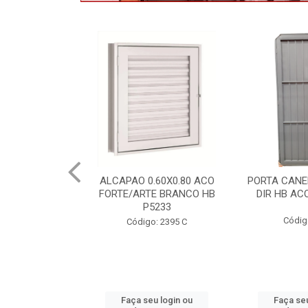
.60X0.80 ACO
PORTA CANELADA 85X2.15
PORTA LAMI
E BRANCO HB
DIR HB ACO ARTE 1490
DIR PO
5233
1300.
Código: 2314
: 2395 C
Códig
u login ou
Faça seu login ou
Faça seu