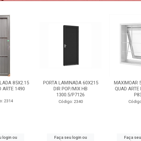
NADA 60X215
MAXIMOAR 50X50 C/GDE
VENEZIANA 
P/MIX HB
QUAD ARTE BRANCO HB
3F C/GDE 
5/P7126
P8334
VNAG15
o: 2340
Código: 2395
Código:
 login ou
Faça seu login ou
Faça seu