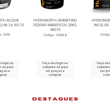
H GRANFFINO
HYDRONORTH ACQUA
HYDRONORT
RROCOS 20KG
INCOLOR 3.6 93194
INCOLOR 
8074
Código: 2052
Códig
: 10383 B
u login ou
Faça seu login ou
Faça seu
e-se para
cadastre-se para
cadastr
reços e
ver preços e
ver p
mprar
comprar
com