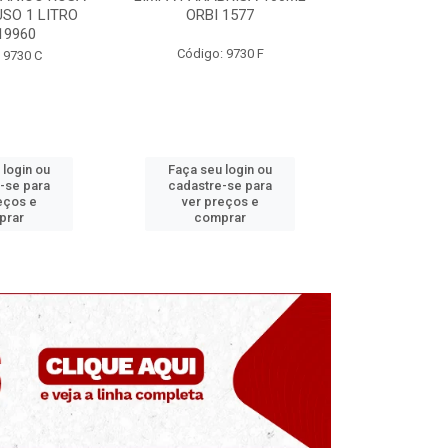
SO 1 LITRO
ORBI 1577
ORBI
19960
Código: 9730 F
Código:
 9730 C
 login ou
Faça seu login ou
Faça seu 
-se para
cadastre-se para
cadastre
eços e
ver preços e
ver pr
prar
comprar
comp