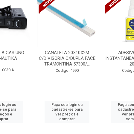
LETA 20X10X2M
ADESIVO COLA
VENTI
ORIA C/DUPLA FACE
INSTANTANEA QUARTZOLIT
TETO D
ONTINA 57300/...
20G
B
Código: 4990
Código: 5254
ça seu login ou
Faça seu login ou
Fa
dastre-se para
cadastre-se para
ca
ver preços e
ver preços e
comprar
comprar