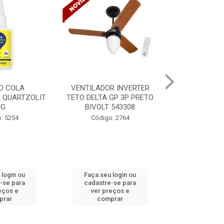
LADOR INVERTER
VENTILADOR INVERTER
TINTA 
ELTA GP 3P PRETO
TETO DELTA GP 3P PRETO
VERNIZ
IVOLT 543308
BIVOLT 543302
Código: 2764
Código: 2765
Có
ça seu login ou
Faça seu login ou
Faç
dastre-se para
cadastre-se para
cad
ver preços e
ver preços e
v
comprar
comprar