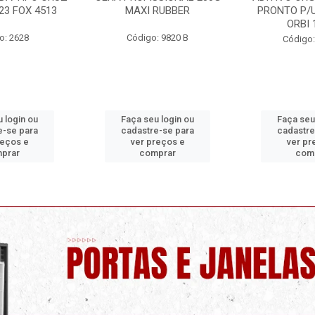
23 FOX 4513
MAXI RUBBER
PRONTO P/U
ORBI 
o: 2628
Código: 9820 B
Código:
 login ou
Faça seu login ou
Faça seu
e-se para
cadastre-se para
cadastre
reços e
ver preços e
ver pr
prar
comprar
com