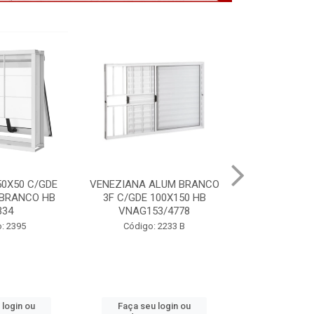
ALUM BRANCO
PORTA LAMINADA BRANCA
VITRO ALU
100X150 HB
85X215 DIR MIX HB P7134
S/GDE 100X
3/4778
P64
Código: 2391
 2233 B
Código:
 login ou
Faça seu login ou
Faça seu 