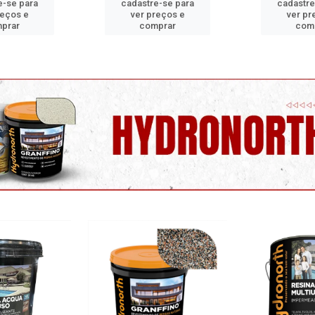
e-se para
cadastre-se para
cadastre
reços e
ver preços e
ver pr
prar
comprar
com