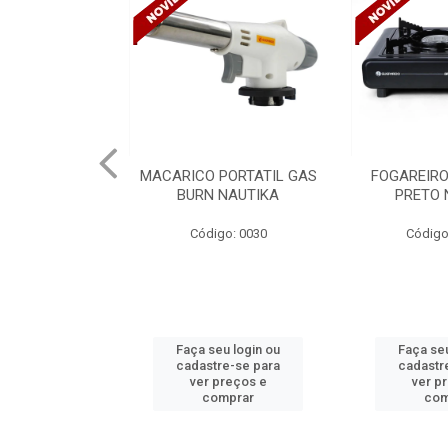
ICO PORTATIL GAS
FOGAREIRO A GAS UNO
CANA
BURN NAUTIKA
PRETO NAUTIKA
C/DIVIS
TRAM
Código: 0030
Código: 0030 A
aça seu login ou
Faça seu login ou
Fa
adastre-se para
cadastre-se para
ca
ver preços e
ver preços e
comprar
comprar