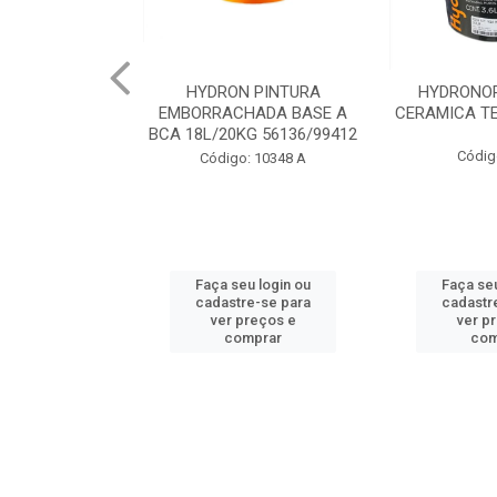
 PINTURA
HYDRONORTH ACQUA
HYDRONORT
HADA BASE A
CERAMICA TELHA 3.6 93175
PEDRAS MA
KG 56136/99412
9
Código: 2056
: 10348 A
Código
u login ou
Faça seu login ou
Faça se
re-se para
cadastre-se para
cadastr
preços e
ver preços e
ver p
mprar
comprar
co