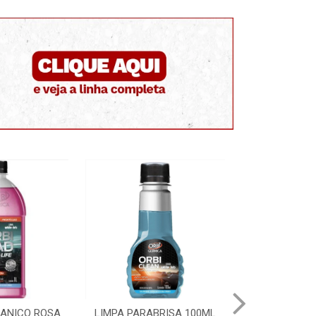
GANICO ROSA
LIMPA PARABRISA 100ML
LIMPA RADI