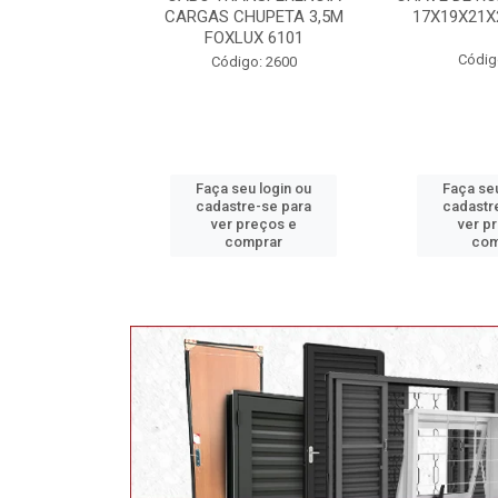
 TEKBOND
CARGAS CHUPETA 3,5M
17X19X21X
FOXLUX 6101
: 3214 B
Códig
Código: 2600
u login ou
Faça seu login ou
Faça seu
e-se para
cadastre-se para
cadastr
reços e
ver preços e
ver p
mprar
comprar
com