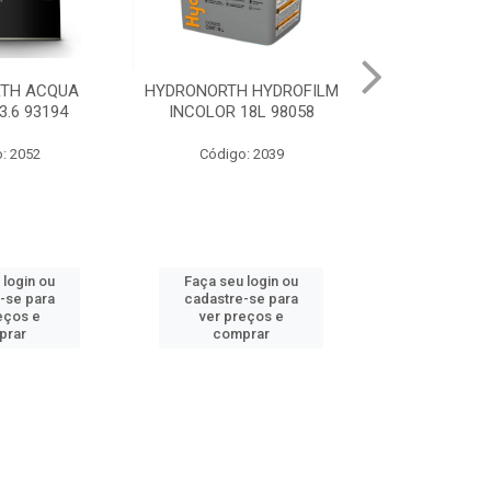
H HYDROFILM
HYDRONORTH ACR STAND
HYDRONORTH
18L 98058
RENDE BCO GELO 3.6 8341
0.900 
o: 2039
Código: 10219
Código
 login ou
Faça seu login ou
Faça seu 
e-se para
cadastre-se para
cadastre
reços e
ver preços e
ver pr
prar
comprar
com