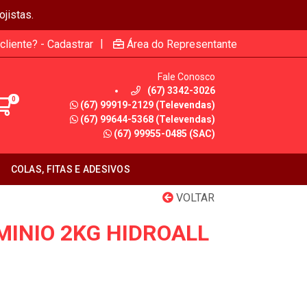
jistas.
|
cliente? - Cadastrar
Área do Representante
Fale Conosco
(67) 3342-3026
0
(67) 99919-2129 (Televendas)
(67) 99644-5368 (Televendas)
(67) 99955-0485 (SAC)
COLAS, FITAS E ADESIVOS
VOLTAR
MINIO 2KG HIDROALL