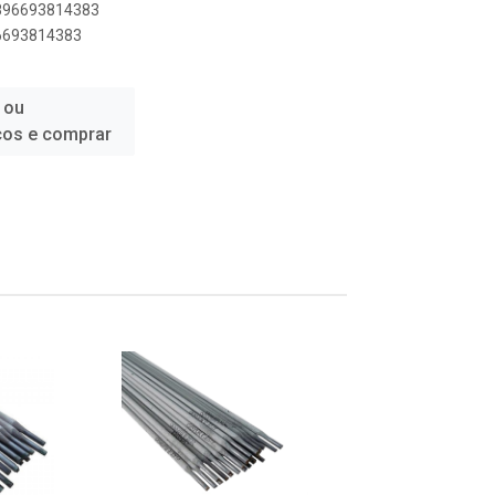
7896693814383
96693814383
 ou
ços e comprar