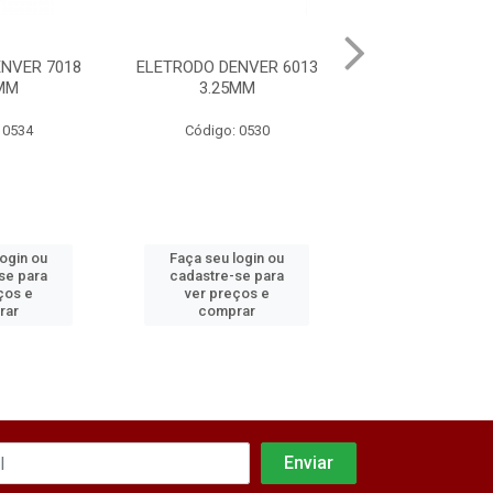
NVER 7018
ELETRODO DENVER 6013
ELETRODO DENV
MM
3.25MM
2.50MM
 0534
Código: 0530
Código: 05
login ou
Faça seu login ou
Faça seu log
se para
cadastre-se para
cadastre-se 
ços e
ver preços e
ver preços
rar
comprar
comprar