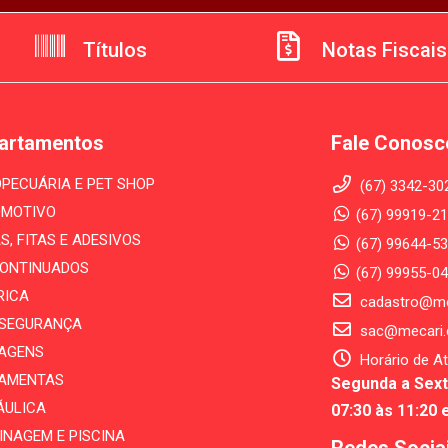
Títulos
Notas Fiscais
artamentos
Fale Conosc
PECUÁRIA E PET SHOP
(67) 3342-30
MOTIVO
(67) 99919-21
S, FITAS E ADESIVOS
(67) 99644-53
ONTINUADOS
(67) 99955-0
RICA
cadastro@me
- SEGURANÇA
sac@mecari.
AGENS
Horário de A
AMENTAS
Segunda a Sext
ÁULICA
07:30 às 11:20 
INAGEM E PISCINA