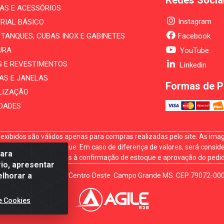
Redes Socia
AS E ACESSÓRIOS
Instagram
RIAL BÁSICO
, TANQUES, CUBAS INOX E GABINETES
Facebook
URA
YouTube
S E REVESTIMENTOS
Linkedin
AS E JANELAS
Formas de 
LIZAÇÃO
IDADES
xibidos são válidos apenas para compras realizadas pelo site. As image
sponibilidade em estoque. Em caso de diferença de valores, será conside
para
s vendas estão sujeitas à confirmação de estoque e aprovação do pedid
io, apresentar
elhorar a
. Gury Marques, 5164. Jd Centro Oeste. Campo Grande MS. CEP 79072-00
e Cookies