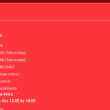
o
26
29 (Televendas)
68 (Televendas)
485 (SAC)
cari.com.br
com.br
tendimento
a-feira
e das 13:00 às 18:00