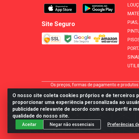
LOUÇ
MATE
PIAS
Site Seguro
PINT
PISO
PORT
SINA
UTIL
Os preços, formas de pagamento e produtos e
carrinho não garante seu preço, reserva ou di
O nosso site coleta cookies próprios e de terceiros 
A
proporcionar uma experiência personalizada ao usuár
publicidade relevante de acordo com o seu perfil e m
Mécari Distribuidora - Av
qualidade do nosso site.
Aceitar
Negar não essenciais
Preferências d