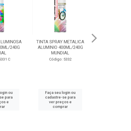
 LUMINOSA
TINTA SPRAY METALICA
TINTA SPRAY M
0ML/240G
ALUMINIO 400ML/240G
AZUL 400ML
IAL
MUNDIAL
MUNDIA
5331 C
Código: 5332
Código: 533
login ou
Faça seu login ou
Faça seu log
se para
cadastre-se para
cadastre-se 
ços e
ver preços e
ver preços
rar
comprar
comprar