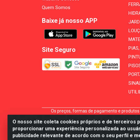
FERR
Quem Somos
HIDR
Baixe já nosso APP
JARD
LOUÇ
MATE
PIAS
Site Seguro
PINT
PISO
PORT
SINA
UTIL
Os preços, formas de pagamento e produtos e
carrinho não garante seu preço, reserva ou di
O nosso site coleta cookies próprios e de terceiros 
A
proporcionar uma experiência personalizada ao usuár
publicidade relevante de acordo com o seu perfil e m
Mécari Distribuidora - Av