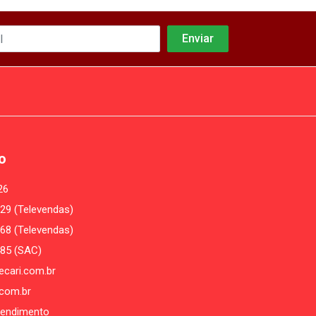
o
26
29 (Televendas)
68 (Televendas)
485 (SAC)
cari.com.br
com.br
tendimento