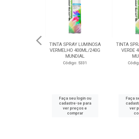
TINTA SPRAY LUMINOSA
TINTA SP
VERMELHO 400ML/240G
VERDE 
MUNDIAL
MU
Código: 5331
Códig
Faça seu login ou
Faça se
cadastre-se para
cadast
ver preços e
ver 
comprar
co