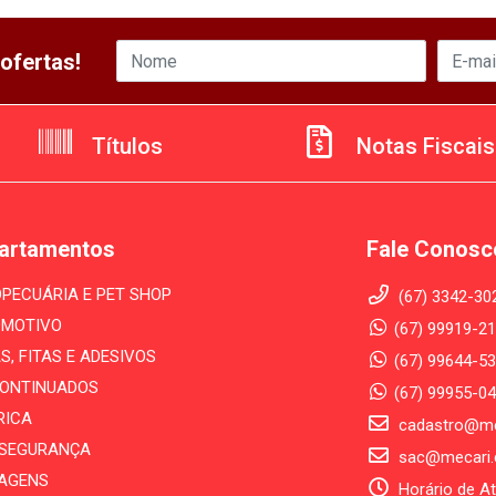
ofertas!
Títulos
Notas Fiscais
artamentos
Fale Conosc
PECUÁRIA E PET SHOP
(67) 3342-30
MOTIVO
(67) 99919-21
S, FITAS E ADESIVOS
(67) 99644-53
ONTINUADOS
(67) 99955-0
RICA
cadastro@me
- SEGURANÇA
sac@mecari.
AGENS
Horário de A