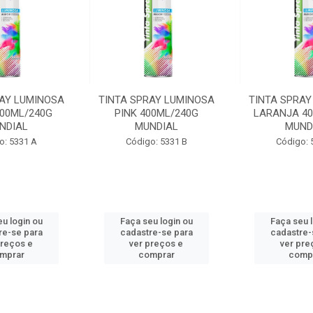
RAY LUMINOSA
TINTA SPRAY LUMINOSA
TINTA SPRAY
400ML/240G
PINK 400ML/240G
LARANJA 40
NDIAL
MUNDIAL
MUND
o: 5331 A
Código: 5331 B
Código: 
u login ou
Faça seu login ou
Faça seu 
re-se para
cadastre-se para
cadastre-
preços e
ver preços e
ver pre
mprar
comprar
comp