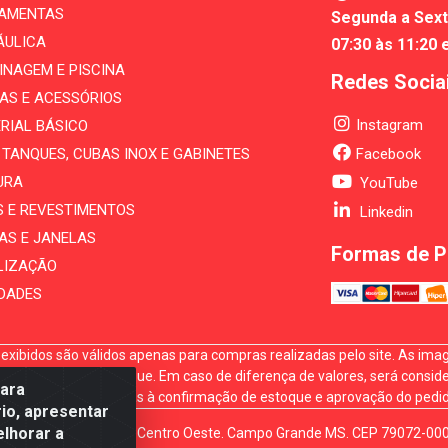
AMENTAS
Segunda a Sext
ÁULICA
07:30 às 11:20 
INAGEM E PISCINA
Redes Socia
AS E ACESSÓRIOS
Instagram
RIAL BÁSICO
, TANQUES, CUBAS INOX E GABINETES
Facebook
URA
YouTube
S E REVESTIMENTOS
Linkedin
AS E JANELAS
Formas de 
LIZAÇÃO
IDADES
xibidos são válidos apenas para compras realizadas pelo site. As image
sponibilidade em estoque. Em caso de diferença de valores, será conside
para
s vendas estão sujeitas à confirmação de estoque e aprovação do pedid
io, apresentar
elhorar a
. Gury Marques, 5164. Jd Centro Oeste. Campo Grande MS. CEP 79072-00