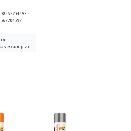
7898567704697
98567704697
 ou
ços e comprar