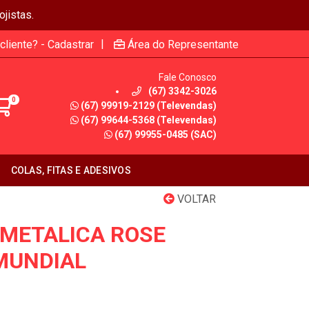
jistas.
|
cliente? - Cadastrar
Área do Representante
Fale Conosco
(67) 3342-3026
0
(67) 99919-2129 (Televendas)
(67) 99644-5368 (Televendas)
(67) 99955-0485 (SAC)
COLAS, FITAS E ADESIVOS
VOLTAR
 METALICA ROSE
MUNDIAL