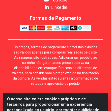
Linkedin
Formas de Pagamento
Os preços, formas de pagamento e produtos exibidos
são válidos apenas para compras realizadas pelo site.
As imagens são ilustrativas. Adicionar um produto ao
carrinho não garante seu preço, reserva ou
disponibilidade em estoque. Em caso de diferença de
valores, será considerado o preço exibido na finalização
da compra. As vendas estão sujeitas à confirmação de
estoque e aprovação do pedido.
O nosso site coleta cookies próprios e de
Mécari Distribuidora - Av. Gury Marques, 5164. Jd Centro
terceiros para proporcionar uma experiência
Oeste. Campo Grande MS. CEP 79072-000. CNPJ
personalizada ao usuário, apresentar publicidade