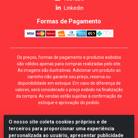
Linkedin
Formas de Pagamento
Os preços, formas de pagamento e produtos exibidos
são válidos apenas para compras realizadas pelo site.
As imagens são ilustrativas. Adicionar um produto ao
carrinho não garante seu preço, reserva ou
disponibilidade em estoque. Em caso de diferença de
valores, será considerado o preço exibido na finalização
da compra. As vendas estão sujeitas à confirmação de
estoque e aprovação do pedido.
O nosso site coleta cookies próprios e de
Mécari Distribuidora - Av. Gury Marques, 5164. Jd Centro
terceiros para proporcionar uma experiência
Oeste. Campo Grande MS. CEP 79072-000. CNPJ
personalizada ao usuário, apresentar publicidade