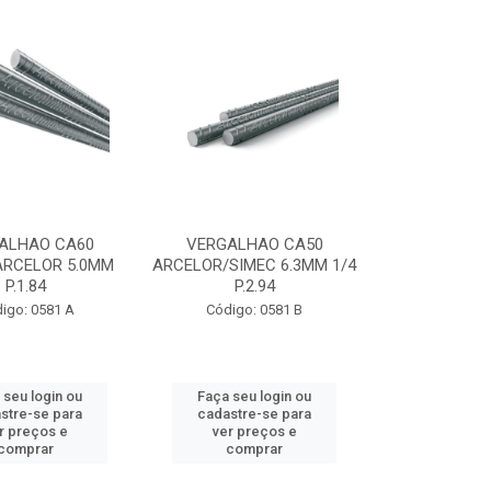
ALHAO CA60
VERGALHAO CA50
ARCELOR 5.0MM
ARCELOR/SIMEC 6.3MM 1/4
P.1.84
P.2.94
igo: 0581 A
Código: 0581 B
 seu login ou
Faça seu login ou
stre-se para
cadastre-se para
r preços e
ver preços e
comprar
comprar