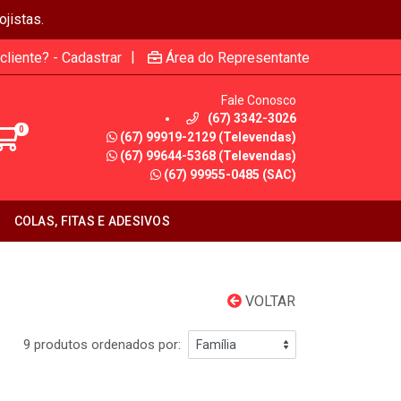
jistas.
|
cliente? - Cadastrar
Área do Representante
Fale Conosco
(67) 3342-3026
0
(67) 99919-2129 (Televendas)
(67) 99644-5368 (Televendas)
(67) 99955-0485 (SAC)
COLAS, FITAS E ADESIVOS
VOLTAR
9 produtos ordenados por: