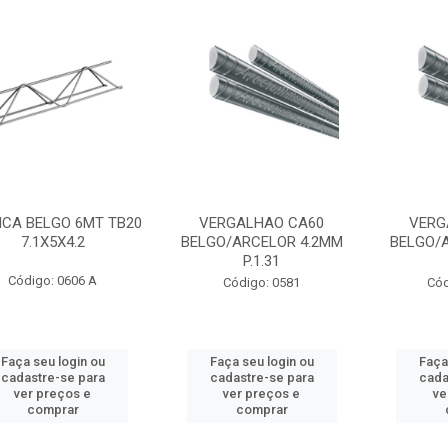
ICA BELGO 6MT TB20
VERGALHAO CA60
VERG
7.1X5X4.2
BELGO/ARCELOR 4.2MM
BELGO/
P.1.31
Código: 0606 A
Código: 0581
Cód
Faça seu login ou
Faça seu login ou
Faça
cadastre-se para
cadastre-se para
cada
ver preços e
ver preços e
ve
comprar
comprar