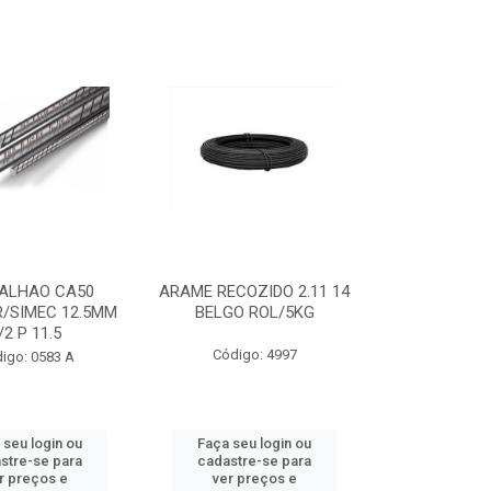
ALHAO CA50
ARAME RECOZIDO 2.11 14
/SIMEC 12.5MM
BELGO ROL/5KG
/2 P 11.5
Código: 4997
igo: 0583 A
 seu login ou
Faça seu login ou
stre-se para
cadastre-se para
r preços e
ver preços e