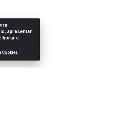
para
io, apresentar
elhorar a
e Cookies